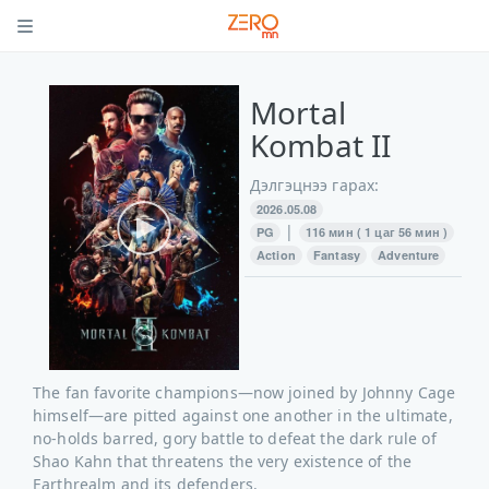
Mortal
Kombat II
Дэлгэцнээ гарах:
2026.05.08
|
PG
116 мин ( 1 цаг 56 мин )
Action
Fantasy
Adventure
The fan favorite champions—now joined by Johnny Cage
himself—are pitted against one another in the ultimate,
no-holds barred, gory battle to defeat the dark rule of
Shao Kahn that threatens the very existence of the
Earthrealm and its defenders.