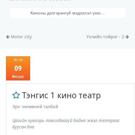
Киноны дэлгэрэнгүй мэдээлэл үзэх...
Motor city
Үхлийн тойрог - 2
08 сар
09
Өнөөдөр
Тэнгис 1 кино театр
Эрх чөлөөний талбай
Цагийн хуваарь тавигдаагүй байна эсвэл театраас
буусан бна