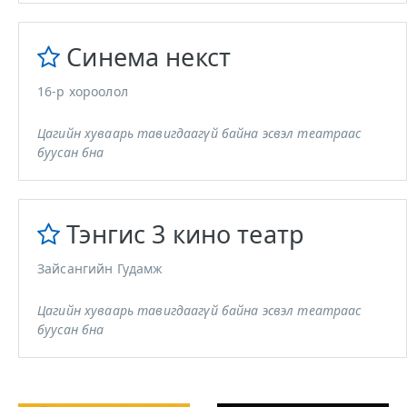
Синема некст
16-р хороолол
Цагийн хуваарь тавигдаагүй байна эсвэл театраас
буусан бна
Тэнгис 3 кино театр
Зайсангийн Гудамж
Цагийн хуваарь тавигдаагүй байна эсвэл театраас
буусан бна