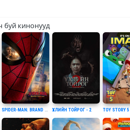
ч буй кинонууд
SPIDER-MAN: BRAND NEW DAY [3D]
ҮХЛИЙН ТОЙРОГ - 2
TOY STORY 5 