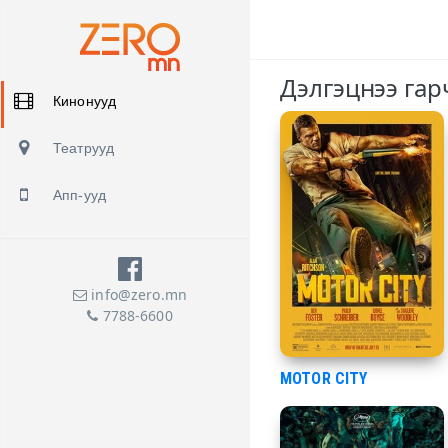
Дэлгэцнээ гар
Кинонууд
Театрууд
Апп-ууд
info@zero.mn
7788-6600
MOTOR CITY