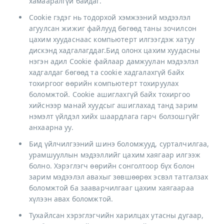
хамааралгүй байдаг.
Cookie гэдэг нь тодорхой хэмжээний мэдээлэл
агуулсан жижиг файлууд бөгөөд таны зочилсон
цахим хуудаснаас компьютерт илгээгдэж хатуу
дискэнд хадгалагддаг.Бид олонх цахим хуудасны
нэгэн адил Cookie файлаар дамжуулан мэдээлэл
хадгалдаг бөгөөд та cookie хадгалахгүй байх
тохиргоог өөрийн компьютерт тохируулах
боломжтой. Cookie ашиглахгүй байх тохиргоо
хийснээр манай хуудсыг ашиглахад танд зарим
нэмэлт үйлдэл хийх шаардлага гарч болзошгүйг
анхаарна уу.
Бид үйлчилгээний шинэ боломжууд, сурталчилгаа,
урамшууллын мэдээллийг цахим хаягаар илгээж
болно. Хэрэглэгч өөрийн сонголтоор бүх болон
зарим мэдээлэл авахыг зөвшөөрөх эсвэл татгалзах
боломжтой ба зааварчилгааг цахим хаягаараа
хүлээн авах боломжтой.
Тухайлсан хэрэглэгчийн харилцах утасны дугаар,