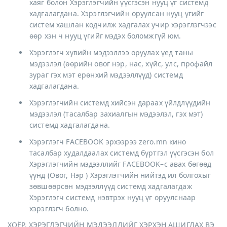
хаяг болон Хэрэглэгчийн үүсгэсэн нууц үг системд
хадгалагдана. Хэрэглэгчийн оруулсан нууц үгийг
систем хашлан кодчилж хадгалах учир хэрэглэгчээс
өөр хэн ч нууц үгийг мэдэх боломжгүй юм.
Хэрэглэгч хувийн мэдээллээ оруулах үед таны
мэдээлэл (өөрийн овог нэр, нас, хүйс, улс, профайл
зураг гэх мэт ерөнхий мэдээллүүд) системд
хадгалагдана.
Хэрэглэгчийн системд хийсэн дараах үйлдлүүдийн
мэдээлэл (тасалбар захиалгын мэдээлэл, гэх мэт)
системд хадгалагдана.
Хэрэглэгч FACEBOOK эрхээрээ zero.mn кино
тасалбар худалдаалах системд бүртгэл үүсгэсэн бол
Хэрэглэгчийн мэдээллийг FACEBOOK–с авах бөгөөд
үүнд (Овог, Нэр ) Хэрэглэгчийн нийтэд ил болгохыг
зөвшөөрсөн мэдээллүүд системд хадгалагдаж
Хэрэглэгч системд нэвтрэх нууц үг оруулснаар
хэрэглэгч болно.
ХОЁР. ХЭРЭГЛЭГЧИЙН МЭДЭЭЛЛИЙГ ХЭРХЭН АШИГЛАХ ВЭ