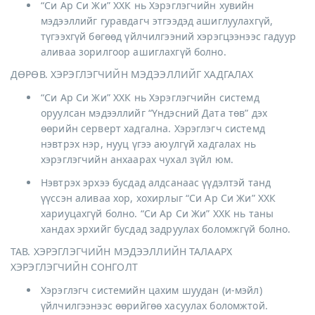
“Си Ар Си Жи” ХХК нь Хэрэглэгчийн хувийн
мэдээллийг гуравдагч этгээдэд ашиглуулахгүй,
түгээхгүй бөгөөд үйлчилгээний хэрэгцээнээс гадуур
аливаа зорилгоор ашиглахгүй болно.
ДӨРӨВ. ХЭРЭГЛЭГЧИЙН МЭДЭЭЛЛИЙГ ХАДГАЛАХ
“Си Ар Си Жи” ХХК нь Хэрэглэгчийн системд
оруулсан мэдээллийг “Үндэсний Дата төв” дэх
өөрийн серверт хадгална. Хэрэглэгч системд
нэвтрэх нэр, нууц үгээ аюулгүй хадгалах нь
хэрэглэгчийн анхаарах чухал зүйл юм.
Нэвтрэх эрхээ бусдад алдсанаас үүдэлтэй танд
үүссэн аливаа хор, хохирлыг “Си Ар Си Жи” ХХК
хариуцахгүй болно. “Си Ар Си Жи” ХХК нь таны
хандах эрхийг бусдад задруулах боломжгүй болно.
ТАВ. ХЭРЭГЛЭГЧИЙН МЭДЭЭЛЛИЙН ТАЛААРХ
ХЭРЭГЛЭГЧИЙН СОНГОЛТ
Хэрэглэгч системийн цахим шуудан (и-мэйл)
үйлчилгээнээс өөрийгөө хасуулах боломжтой.