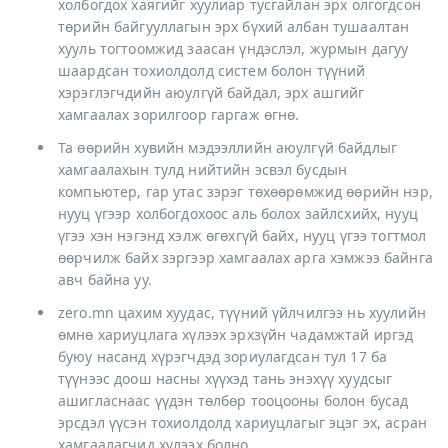
холбогдох хаягийг хуулиар тусгайлан эрх олгогдсон
төрийн байгууллагын эрх бүхий албан тушаалтан
хууль тогтоомжид заасан үндэслэл, журмын дагуу
шаардсан тохиолдолд систем болон түүний
хэрэглэгчдийн аюулгүй байдал, эрх ашгийг
хамгаалах зорилгоор гаргаж өгнө.
Та өөрийн хувийн мэдээллийн аюулгүй байдлыг
хамгаалахын тулд нийтийн эсвэл бусдын
компьютер, гар утас зэрэг төхөөрөмжид өөрийн нэр,
нууц үгээр холбогдохоос аль болох зайлсхийх, нууц
үгээ хэн нэгэнд хэлж өгөхгүй байх, нууц үгээ тогтмол
өөрчилж байх зэргээр хамгаалах арга хэмжээ байнга
авч байна уу.
zero.mn цахим хуудас, түүний үйлчилгээ нь хуулийн
өмнө хариуцлага хүлээх эрхзүйн чадамжтай иргэд
буюу насанд хүрэгчдэд зориулагдсан тул 17 ба
түүнээс доош насны хүүхэд тань энэхүү хуудсыг
ашигласнаас үүдэн төлбөр тооцооны болон бусад
эрсдэл үүсэн тохиолдолд хариуцлагыг эцэг эх, асран
хамгаалагчид хүлээх болно.