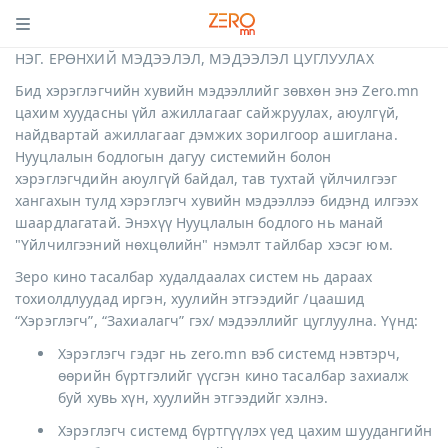
НЭГ. ЕРӨНХИЙ МЭДЭЭЛЭЛ, МЭДЭЭЛЭЛ ЦУГЛУУЛАХ
Бид хэрэглэгчийн хувийн мэдээллийг зөвхөн энэ Zero.mn
цахим хуудасны үйл ажиллагааг сайжруулах, аюулгүй,
найдвартай ажиллагааг дэмжих зорилгоор ашиглана.
Нууцлалын бодлогын дагуу системийн болон
хэрэглэгчдийн аюулгүй байдал, тав тухтай үйлчилгээг
хангахын тулд хэрэглэгч хувийн мэдээллээ бидэнд илгээх
шаардлагатай. Энэхүү Нууцлалын бодлого нь манай
"Үйлчилгээний нөхцөлийн" нэмэлт тайлбар хэсэг юм.
Зеро кино тасалбар худалдаалах систем нь дараах
тохиолдлуудад иргэн, хуулийн этгээдийг /цаашид
“Хэрэглэгч”, “Захиалагч” гэх/ мэдээллийг цуглуулна. Үүнд:
Хэрэглэгч гэдэг нь zero.mn вэб системд нэвтэрч,
өөрийн бүртгэлийг үүсгэн кино тасалбар захиалж
буй хувь хүн, хуулийн этгээдийг хэлнэ.
Хэрэглэгч системд бүртгүүлэх үед цахим шуудангийн