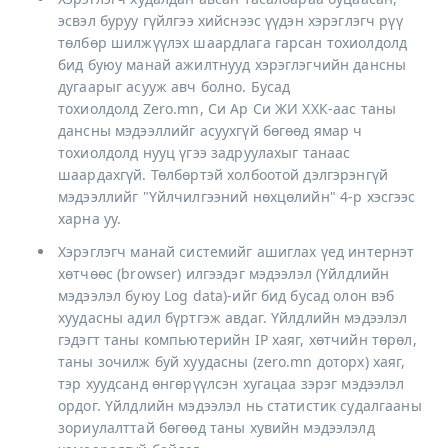
эсвэл буруу гүйлгээ хийснээс үүдэн хэрэглэгч рүү
төлбөр шилжүүлэх шаардлага гарсан тохиолдолд
бид буюу манай ажилтнууд хэрэглэгчийн дансны
дугаарыг асууж авч болно. Бусад
тохиолдолд Zero.mn, Си Ар Си ЖИ ХХК-аас таны
дансны мэдээллийг асуухгүй бөгөөд ямар ч
тохиолдолд нууц үгээ задруулахыг танаас
шаардахгүй. Төлбөртэй холбоотой дэлгэрэнгүй
мэдээллийг "Үйлчилгээний нөхцөлийн" 4-р хэсгээс
харна уу.
Хэрэглэгч манай системийг ашиглах үед интернэт
хөтчөөс (browser) илгээдэг мэдээлэл (Үйлдлийн
мэдээлэл буюу Log data)-ийг бид бусад олон вэб
хуудасны адил бүртгэж авдаг. Үйлдлийн мэдээлэл
гэдэгт таны компьютерийн IP хаяг, хөтчийн төрөл,
таны зочилж буй хуудасны (zero.mn доторх) хаяг,
тэр хуудсанд өнгөрүүлсэн хугацаа зэрэг мэдээлэл
ордог. Үйлдлийн мэдээлэл нь статистик судалгааны
зориулалттай бөгөөд таны хувийн мэдээлэлд