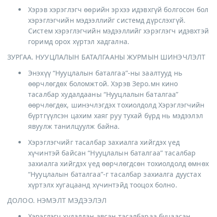
Хэрэв хэрэглэгч өөрийн эрхээ идэвхгүй болгосон бол
хэрэглэгчийн мэдээллийг системд дүрслэхгүй.
Систем хэрэглэгчийн мэдээллийг хэрэглэгч идэвхтэй
горимд орох хүртэл хадгална.
ЗУРГАА. НУУЦЛАЛЫН БАТАЛГААНЫ ЖУРМЫН ШИНЭЧЛЭЛТ
Энэхүү “Нууцлалын баталгаа”-ны заалтууд нь
өөрчлөгдөх боломжтой. Хэрэв Зеро.мн кино
тасалбар худалдааны “Нууцлалын баталгаа”
өөрчлөгдөх, шинэчлэгдэх тохиолдолд Хэрэглэгчийн
бүртгүүлсэн цахим хаяг руу тухай бүрд нь мэдээлэл
явуулж танилцуулж байна.
Хэрэглэгчийг тасалбар захиалга хийгдэх үед
хүчинтэй байсан “Нууцлалын баталгаа” тасалбар
захиалга хийгдэх үед өөрчлөгдсөн тохиолдолд өмнөх
“Нууцлалын баталгаа”-г тасалбар захиалга дуустах
хүртэлх хугацаанд хүчинтэйд тооцох болно.
ДОЛОО. НЭМЭЛТ МЭДЭЭЛЭЛ
Хэрэглэгч худалдан авсан тасалбараа буцаасан,