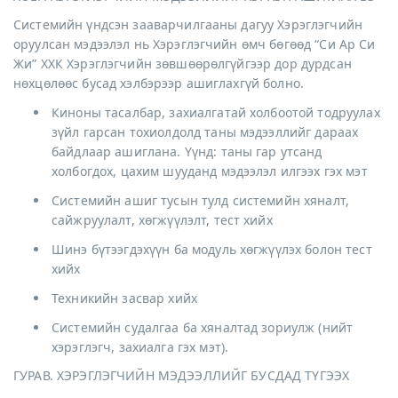
Системийн үндсэн зааварчилгааны дагуу Хэрэглэгчийн
оруулсан мэдээлэл нь Хэрэглэгчийн өмч бөгөөд “Си Ар Си
Жи” ХХК Хэрэглэгчийн зөвшөөрөлгүйгээр дор дурдсан
нөхцөлөөс бусад хэлбэрээр ашиглахгүй болно.
Киноны тасалбар, захиалгатай холбоотой тодруулах
зүйл гарсан тохиолдолд таны мэдээллийг дараах
байдлаар ашиглана. Үүнд: таны гар утсанд
холбогдох, цахим шууданд мэдээлэл илгээх гэх мэт
Системийн ашиг тусын тулд системийн хяналт,
сайжруулалт, хөгжүүлэлт, тест хийх
Шинэ бүтээгдэхүүн ба модуль хөгжүүлэх болон тест
хийх
Техникийн засвар хийх
Системийн судалгаа ба хяналтад зориулж (нийт
хэрэглэгч, захиалга гэх мэт).
ГУРАВ. ХЭРЭГЛЭГЧИЙН МЭДЭЭЛЛИЙГ БУСДАД ТҮГЭЭХ