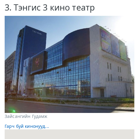
3. Тэнгис 3 кино театр
Зайсангийн Гудамж
Гарч буй кинонууд...