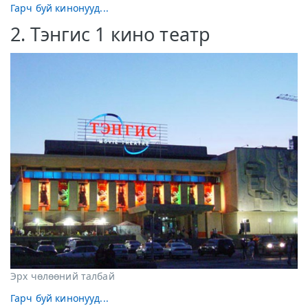
Гарч буй кинонууд...
2. Тэнгис 1 кино театр
Эрх чөлөөний талбай
Гарч буй кинонууд...