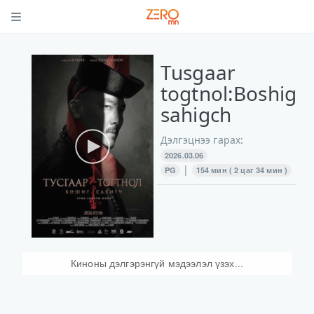
Tusgaar
togtnol:Boshig
sahigch
Дэлгэцнээ гарах:
2026.03.06
|
PG
154 мин ( 2 цаг 34 мин )
Киноны дэлгэрэнгүй мэдээлэл үзэх...