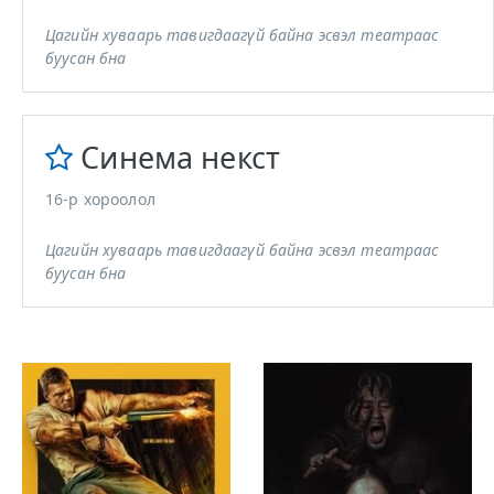
Цагийн хуваарь тавигдаагүй байна эсвэл театраас
буусан бна
Синема некст
16-р хороолол
Цагийн хуваарь тавигдаагүй байна эсвэл театраас
буусан бна