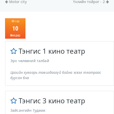
Motor city
Үхлийн тойрог - 2
08 сар
10
Өнөөдөр
Тэнгис 1 кино театр
Эрх чөлөөний талбай
Цагийн хуваарь тавигдаагүй байна эсвэл театраас
буусан бна
Тэнгис 3 кино театр
Зайсангийн Гудамж