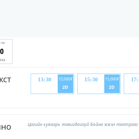
сар
0
ваа
кст
15,000₮
15,000₮
13:30
15:30
17:
2D
2D
ино
Цагийн хуваарь тавигдаагүй байна эсвэл театраас 