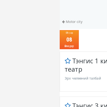
Motor city
08 сар
08
Өнөөдөр
Тэнгис 1 к
театр
Эрх чөлөөний талбай
Тэнгис 3 к