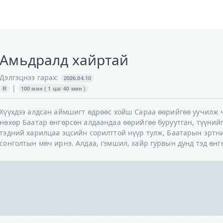
Амьдралд хайртай
Дэлгэцнээ гарах:
2026.04.10
|
R
100 мин ( 1 цаг 40 мин )
Хүүхдээ алдсан аймшигт өдрөөс хойш Сараа өөрийгөө уучилж 
нөхөр Баатар өнгөрсөн алдаандаа өөрийгөө буруутган, түүний
тэдний харилцаа эцсийн сорилттой нүүр тулж, Баатарын эртн
сонголтын мөч ирнэ. Алдаа, гэмшил, хайр гурвын дунд тэд өнг