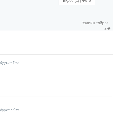
Видео (1) | Фото
Үхлийн тойрог -
2
буусан бна
буусан бна