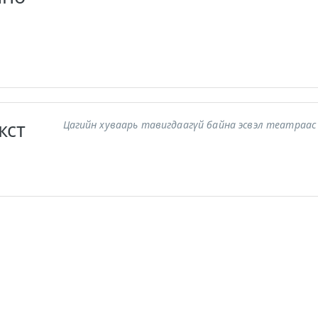
кст
Цагийн хуваарь тавигдаагүй байна эсвэл театраас 