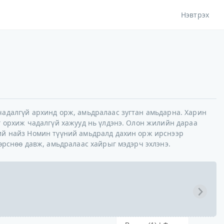
Нэвтрэх
чадалгүй архинд орж, амьдралаас зугтан амьдарна. Харин
г орхиж чадалгүй хажууд нь үлдэнэ. Олон жилийн дараа
ий найз Номин түүний амьдралд дахин орж ирснээр
өрснөө давж, амьдралаас хайрыг мэдэрч эхлэнэ.