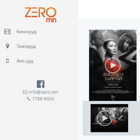
Кинонууд
Театрууд
Апп-ууд
info@zero.mn
7788-6600